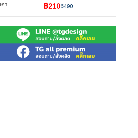
าคา
฿210
฿490