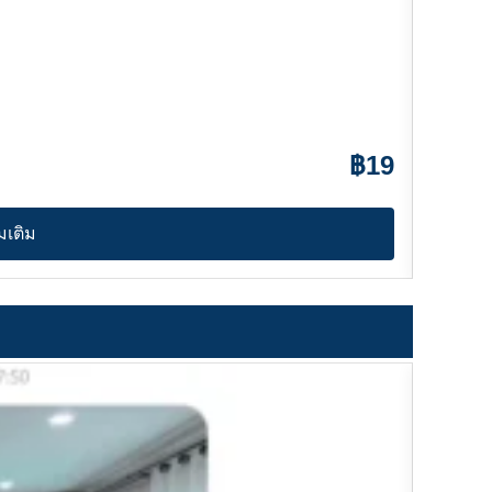
แก้วสแ
฿19
มเติม